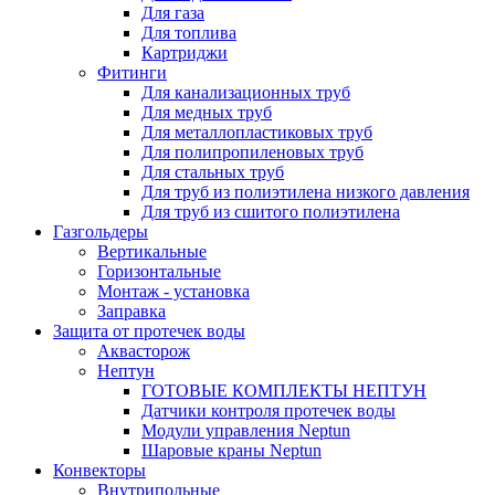
Для газа
Для топлива
Картриджи
Фитинги
Для канализационных труб
Для медных труб
Для металлопластиковых труб
Для полипропиленовых труб
Для стальных труб
Для труб из полиэтилена низкого давления
Для труб из сшитого полиэтилена
Газгольдеры
Вертикальные
Горизонтальные
Монтаж - установка
Заправка
Защита от протечек воды
Аквасторож
Нептун
ГОТОВЫЕ КОМПЛЕКТЫ НЕПТУН
Датчики контроля протечек воды
Модули управления Neptun
Шаровые краны Neptun
Конвекторы
Внутрипольные