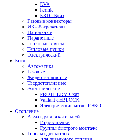
EVA
itermic
КЗТО Бриз
Газовые конвекторы
ИК-обогреватели
Напольные
Парапетные
Тепловые завесы
Тепловые пушки
Электрический
Котлы
Автоматика
Газовые
Жидко топливные
Твердотопливные
Электрические
PROTHERM Скат
Vaillant eloBLOCK
Электрические котлы РЭКО
Отопление
Арматура для котельной
Гидрострелки
Группы быстрого монтажа
Горелки для котлов
Для дизельного топлива