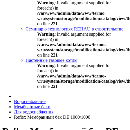
Warning
: Invalid argument supplied for
foreach() in
/var/www/admin/data/www/termo-
v.ru/system/storage/modification/catalog/view
on line
221
Семинар о технологиях REHAU в строительстве
Warning
: Invalid argument supplied for
foreach() in
/var/www/admin/data/www/termo-
v.ru/system/storage/modification/catalog/view
on line
221
Настенные газовые котлы
Warning
: Invalid argument supplied for
foreach() in
/var/www/admin/data/www/termo-
v.ru/system/storage/modification/catalog/view
on line
221
Водоснабжение
Мембранные баки
Для водоснабжения
Reflex Мембранный бак DE 1000/1000