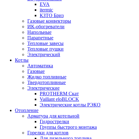
EVA
itermic
КЗТО Бриз
Газовые конвекторы
ИК-обогреватели
Напольные
Парапетные
Тепловые завесы
Тепловые пушки
Электрический
Котлы
Автоматика
Газовые
Жидко топливные
Твердотопливные
Электрические
PROTHERM Скат
Vaillant eloBLOCK
Электрические котлы РЭКО
Отопление
Арматура для котельной
Гидрострелки
Группы быстрого монтажа
Горелки для котлов
Для дизельного топлива