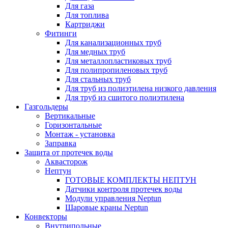
Для газа
Для топлива
Картриджи
Фитинги
Для канализационных труб
Для медных труб
Для металлопластиковых труб
Для полипропиленовых труб
Для стальных труб
Для труб из полиэтилена низкого давления
Для труб из сшитого полиэтилена
Газгольдеры
Вертикальные
Горизонтальные
Монтаж - установка
Заправка
Защита от протечек воды
Аквасторож
Нептун
ГОТОВЫЕ КОМПЛЕКТЫ НЕПТУН
Датчики контроля протечек воды
Модули управления Neptun
Шаровые краны Neptun
Конвекторы
Внутрипольные