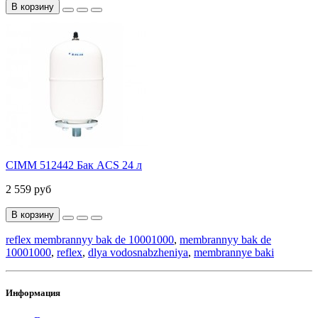
В корзину
CIMM 512442 Бак AСS 24 л
2 559 руб
В корзину
reflex membrannyy bak de 10001000
,
membrannyy bak de
10001000
,
reflex
,
dlya vodosnabzheniya
,
membrannye baki
Информация