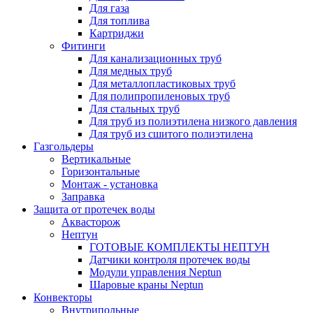
Для газа
Для топлива
Картриджи
Фитинги
Для канализационных труб
Для медных труб
Для металлопластиковых труб
Для полипропиленовых труб
Для стальных труб
Для труб из полиэтилена низкого давления
Для труб из сшитого полиэтилена
Газгольдеры
Вертикальные
Горизонтальные
Монтаж - установка
Заправка
Защита от протечек воды
Аквасторож
Нептун
ГОТОВЫЕ КОМПЛЕКТЫ НЕПТУН
Датчики контроля протечек воды
Модули управления Neptun
Шаровые краны Neptun
Конвекторы
Внутрипольные