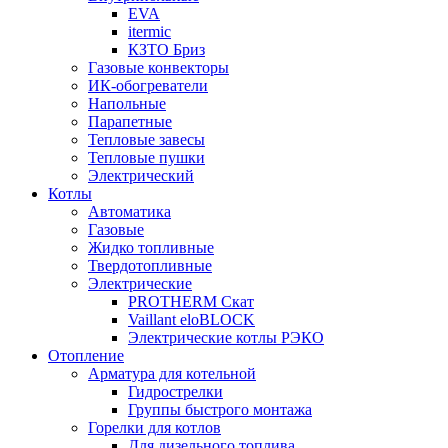
EVA
itermic
КЗТО Бриз
Газовые конвекторы
ИК-обогреватели
Напольные
Парапетные
Тепловые завесы
Тепловые пушки
Электрический
Котлы
Автоматика
Газовые
Жидко топливные
Твердотопливные
Электрические
PROTHERM Скат
Vaillant eloBLOCK
Электрические котлы РЭКО
Отопление
Арматура для котельной
Гидрострелки
Группы быстрого монтажа
Горелки для котлов
Для дизельного топлива