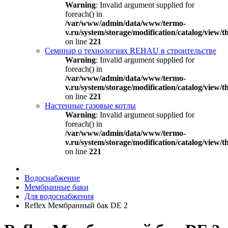
Warning
: Invalid argument supplied for
foreach() in
/var/www/admin/data/www/termo-
v.ru/system/storage/modification/catalog/view
on line
221
Семинар о технологиях REHAU в строительстве
Warning
: Invalid argument supplied for
foreach() in
/var/www/admin/data/www/termo-
v.ru/system/storage/modification/catalog/view
on line
221
Настенные газовые котлы
Warning
: Invalid argument supplied for
foreach() in
/var/www/admin/data/www/termo-
v.ru/system/storage/modification/catalog/view
on line
221
Водоснабжение
Мембранные баки
Для водоснабжения
Reflex Мембранный бак DE 2