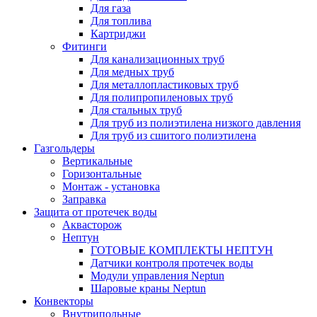
Для газа
Для топлива
Картриджи
Фитинги
Для канализационных труб
Для медных труб
Для металлопластиковых труб
Для полипропиленовых труб
Для стальных труб
Для труб из полиэтилена низкого давления
Для труб из сшитого полиэтилена
Газгольдеры
Вертикальные
Горизонтальные
Монтаж - установка
Заправка
Защита от протечек воды
Аквасторож
Нептун
ГОТОВЫЕ КОМПЛЕКТЫ НЕПТУН
Датчики контроля протечек воды
Модули управления Neptun
Шаровые краны Neptun
Конвекторы
Внутрипольные