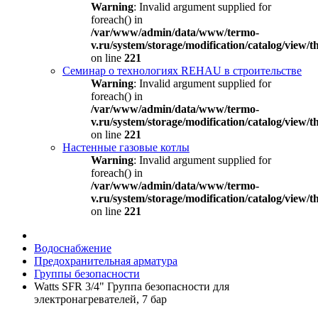
Warning
: Invalid argument supplied for
foreach() in
/var/www/admin/data/www/termo-
v.ru/system/storage/modification/catalog/view
on line
221
Семинар о технологиях REHAU в строительстве
Warning
: Invalid argument supplied for
foreach() in
/var/www/admin/data/www/termo-
v.ru/system/storage/modification/catalog/view
on line
221
Настенные газовые котлы
Warning
: Invalid argument supplied for
foreach() in
/var/www/admin/data/www/termo-
v.ru/system/storage/modification/catalog/view
on line
221
Водоснабжение
Предохранительная арматура
Группы безопасности
Watts SFR 3/4" Группа безопасности для
электронагревателей, 7 бар