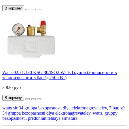
В корзину
Watts 02.71.130 KSG 30/ISO2 Watts Группа безопасности в
теплоизоляции 3 бар (до 50 кВт)
3 830 руб
В корзину
watts sfr 34 gruppa bezopasnosti dlya elektronagrevateley
,
7 bar
,
sfr
34 gruppa bezopasnosti dlya elektronagrevateley
,
watts
,
gruppy
bezopasnosti
,
predohranitelnaya armatura