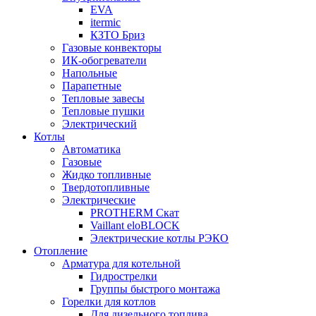
EVA
itermic
КЗТО Бриз
Газовые конвекторы
ИК-обогреватели
Напольные
Парапетные
Тепловые завесы
Тепловые пушки
Электрический
Котлы
Автоматика
Газовые
Жидко топливные
Твердотопливные
Электрические
PROTHERM Скат
Vaillant eloBLOCK
Электрические котлы РЭКО
Отопление
Арматура для котельной
Гидрострелки
Группы быстрого монтажа
Горелки для котлов
Для дизельного топлива