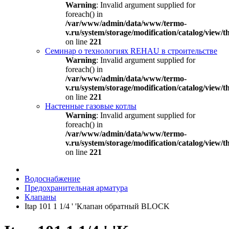
Warning
: Invalid argument supplied for
foreach() in
/var/www/admin/data/www/termo-
v.ru/system/storage/modification/catalog/view
on line
221
Семинар о технологиях REHAU в строительстве
Warning
: Invalid argument supplied for
foreach() in
/var/www/admin/data/www/termo-
v.ru/system/storage/modification/catalog/view
on line
221
Настенные газовые котлы
Warning
: Invalid argument supplied for
foreach() in
/var/www/admin/data/www/termo-
v.ru/system/storage/modification/catalog/view
on line
221
Водоснабжение
Предохранительная арматура
Клапаны
Itap 101 1 1/4 ' 'Клапан обратный BLOCK