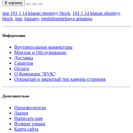
В корзину
itap 101 1 14 klapan obratnyy block
,
101 1 14 klapan obratnyy
block
,
itap
,
klapany
,
predohranitelnaya armatura
Информация
Внутрипольные конвекторы
Монтаж и Обслуживание
Доставка
Гарантия
Оплата
О Компании "BVK"
Открытый и закрытый тип камеры сгорания
Дополнительно
Производители
Акции
Написать нам
Возврат товара
Карта сайта