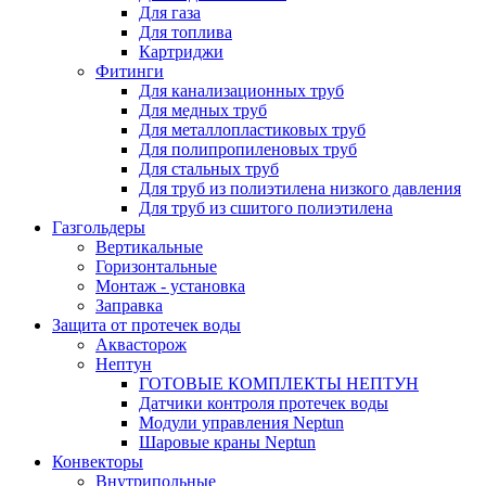
Для газа
Для топлива
Картриджи
Фитинги
Для канализационных труб
Для медных труб
Для металлопластиковых труб
Для полипропиленовых труб
Для стальных труб
Для труб из полиэтилена низкого давления
Для труб из сшитого полиэтилена
Газгольдеры
Вертикальные
Горизонтальные
Монтаж - установка
Заправка
Защита от протечек воды
Аквасторож
Нептун
ГОТОВЫЕ КОМПЛЕКТЫ НЕПТУН
Датчики контроля протечек воды
Модули управления Neptun
Шаровые краны Neptun
Конвекторы
Внутрипольные