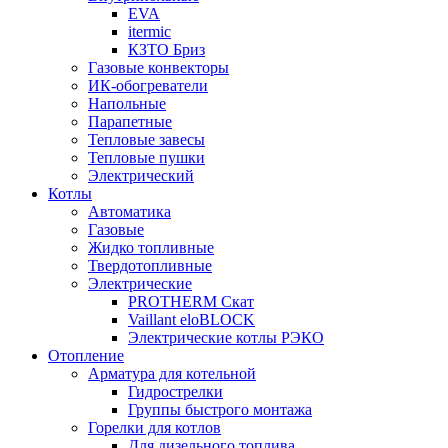
EVA
itermic
КЗТО Бриз
Газовые конвекторы
ИК-обогреватели
Напольные
Парапетные
Тепловые завесы
Тепловые пушки
Электрический
Котлы
Автоматика
Газовые
Жидко топливные
Твердотопливные
Электрические
PROTHERM Скат
Vaillant eloBLOCK
Электрические котлы РЭКО
Отопление
Арматура для котельной
Гидрострелки
Группы быстрого монтажа
Горелки для котлов
Для дизельного топлива