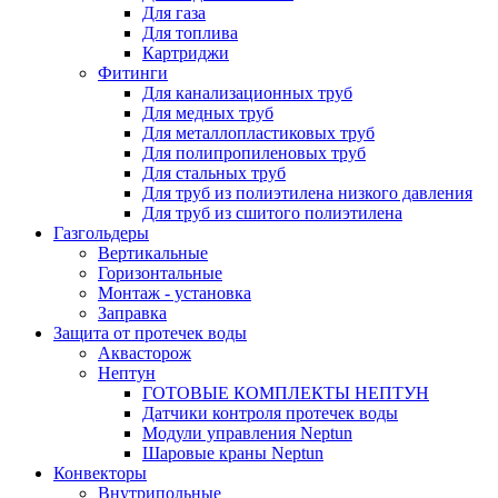
Для газа
Для топлива
Картриджи
Фитинги
Для канализационных труб
Для медных труб
Для металлопластиковых труб
Для полипропиленовых труб
Для стальных труб
Для труб из полиэтилена низкого давления
Для труб из сшитого полиэтилена
Газгольдеры
Вертикальные
Горизонтальные
Монтаж - установка
Заправка
Защита от протечек воды
Аквасторож
Нептун
ГОТОВЫЕ КОМПЛЕКТЫ НЕПТУН
Датчики контроля протечек воды
Модули управления Neptun
Шаровые краны Neptun
Конвекторы
Внутрипольные