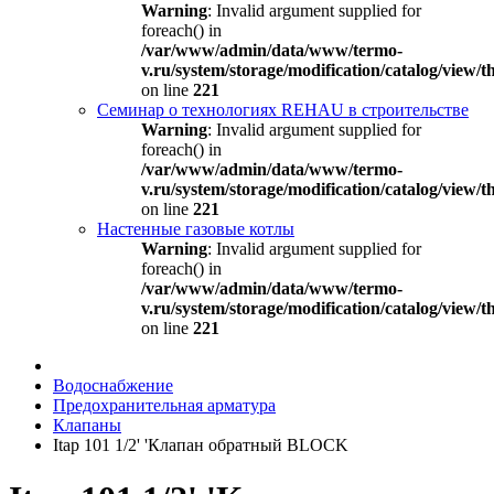
Warning
: Invalid argument supplied for
foreach() in
/var/www/admin/data/www/termo-
v.ru/system/storage/modification/catalog/view
on line
221
Семинар о технологиях REHAU в строительстве
Warning
: Invalid argument supplied for
foreach() in
/var/www/admin/data/www/termo-
v.ru/system/storage/modification/catalog/view
on line
221
Настенные газовые котлы
Warning
: Invalid argument supplied for
foreach() in
/var/www/admin/data/www/termo-
v.ru/system/storage/modification/catalog/view
on line
221
Водоснабжение
Предохранительная арматура
Клапаны
Itap 101 1/2' 'Клапан обратный BLOCK