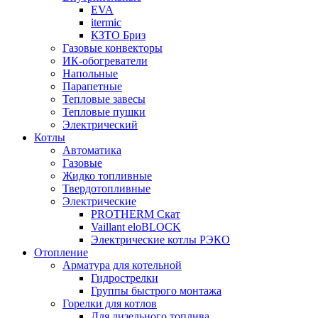
EVA
itermic
КЗТО Бриз
Газовые конвекторы
ИК-обогреватели
Напольные
Парапетные
Тепловые завесы
Тепловые пушки
Электрический
Котлы
Автоматика
Газовые
Жидко топливные
Твердотопливные
Электрические
PROTHERM Скат
Vaillant eloBLOCK
Электрические котлы РЭКО
Отопление
Арматура для котельной
Гидрострелки
Группы быстрого монтажа
Горелки для котлов
Для дизельного топлива