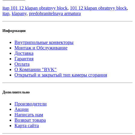
itap 101 12 klapan obratnyy block
,
101 12 klapan obratnyy block
,
itap
,
klapany
,
predohranitelnaya armatura
Информация
Внутрипольные конвекторы
Монтаж и Обслуживание
Доставка
Гарантия
Оплата
О Компании "BVK"
Открытый и закрытый тип камеры сгорания
Дополнительно
Производители
Акции
Написать нам
Возврат товара
Карта сайта