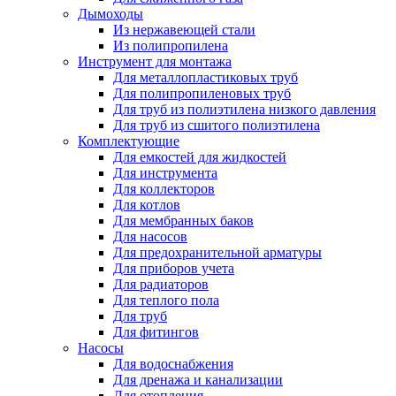
Дымоходы
Из нержавеющей стали
Из полипропилена
Инструмент для монтажа
Для металлопластиковых труб
Для полипропиленовых труб
Для труб из полиэтилена низкого давления
Для труб из сшитого полиэтилена
Комплектующие
Для емкостей для жидкостей
Для инструмента
Для коллекторов
Для котлов
Для мембранных баков
Для насосов
Для предохранительной арматуры
Для приборов учета
Для радиаторов
Для теплого пола
Для труб
Для фитингов
Насосы
Для водоснабжения
Для дренажа и канализации
Для отопления