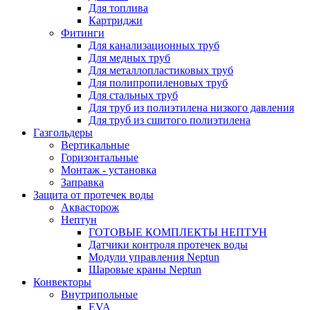
Для топлива
Картриджи
Фитинги
Для канализационных труб
Для медных труб
Для металлопластиковых труб
Для полипропиленовых труб
Для стальных труб
Для труб из полиэтилена низкого давления
Для труб из сшитого полиэтилена
Газгольдеры
Вертикальные
Горизонтальные
Монтаж - установка
Заправка
Защита от протечек воды
Аквасторож
Нептун
ГОТОВЫЕ КОМПЛЕКТЫ НЕПТУН
Датчики контроля протечек воды
Модули управления Neptun
Шаровые краны Neptun
Конвекторы
Внутрипольные
EVA