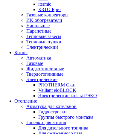
itermic
КЗТО Бриз
Газовые конвекторы
ИК-обогреватели
Напольные
Парапетные
Тепловые завесы
Тепловые пушки
Электрический
Котлы
Автоматика
Газовые
Жидко топливные
Твердотопливные
Электрические
PROTHERM Скат
Vaillant eloBLOCK
Электрические котлы РЭКО
Отопление
Арматура для котельной
Гидрострелки
Группы быстрого монтажа
Горелки для котлов
Для дизельного топлива
Для сжиженного газа