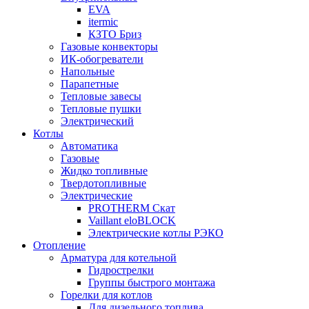
EVA
itermic
КЗТО Бриз
Газовые конвекторы
ИК-обогреватели
Напольные
Парапетные
Тепловые завесы
Тепловые пушки
Электрический
Котлы
Автоматика
Газовые
Жидко топливные
Твердотопливные
Электрические
PROTHERM Скат
Vaillant eloBLOCK
Электрические котлы РЭКО
Отопление
Арматура для котельной
Гидрострелки
Группы быстрого монтажа
Горелки для котлов
Для дизельного топлива