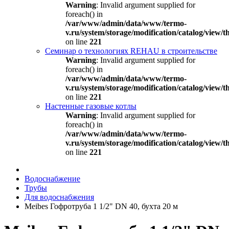
Warning
: Invalid argument supplied for
foreach() in
/var/www/admin/data/www/termo-
v.ru/system/storage/modification/catalog/view
on line
221
Семинар о технологиях REHAU в строительстве
Warning
: Invalid argument supplied for
foreach() in
/var/www/admin/data/www/termo-
v.ru/system/storage/modification/catalog/view
on line
221
Настенные газовые котлы
Warning
: Invalid argument supplied for
foreach() in
/var/www/admin/data/www/termo-
v.ru/system/storage/modification/catalog/view
on line
221
Водоснабжение
Трубы
Для водоснабжения
Meibes Гофротруба 1 1/2" DN 40, бухта 20 м