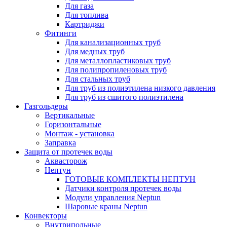
Для газа
Для топлива
Картриджи
Фитинги
Для канализационных труб
Для медных труб
Для металлопластиковых труб
Для полипропиленовых труб
Для стальных труб
Для труб из полиэтилена низкого давления
Для труб из сшитого полиэтилена
Газгольдеры
Вертикальные
Горизонтальные
Монтаж - установка
Заправка
Защита от протечек воды
Аквасторож
Нептун
ГОТОВЫЕ КОМПЛЕКТЫ НЕПТУН
Датчики контроля протечек воды
Модули управления Neptun
Шаровые краны Neptun
Конвекторы
Внутрипольные