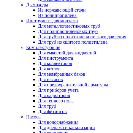
Дымоходы
Из нержавеющей стали
Из полипропилена
Инструмент для монтажа
Для металлопластиковых труб
Для полипропиленовых труб
Для труб из полиэтилена низкого давления
Для труб из сшитого полиэтилена
Комплектующие
Для емкостей для жидкостей
Для инструмента
Для коллекторов
Для котлов
Для мембранных баков
Для насосов
Для предохранительной арматуры
Для приборов учета
Для радиаторов
Для теплого пола
Для труб
Для фитингов
Насосы
Для водоснабжения
Для дренажа и канализации
Для отопления