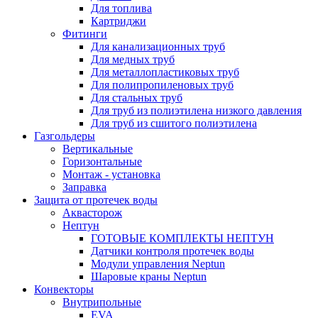
Для топлива
Картриджи
Фитинги
Для канализационных труб
Для медных труб
Для металлопластиковых труб
Для полипропиленовых труб
Для стальных труб
Для труб из полиэтилена низкого давления
Для труб из сшитого полиэтилена
Газгольдеры
Вертикальные
Горизонтальные
Монтаж - установка
Заправка
Защита от протечек воды
Аквасторож
Нептун
ГОТОВЫЕ КОМПЛЕКТЫ НЕПТУН
Датчики контроля протечек воды
Модули управления Neptun
Шаровые краны Neptun
Конвекторы
Внутрипольные
EVA