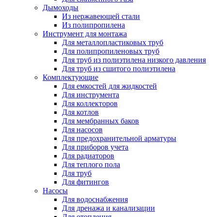
Дымоходы
Из нержавеющей стали
Из полипропилена
Инструмент для монтажа
Для металлопластиковых труб
Для полипропиленовых труб
Для труб из полиэтилена низкого давления
Для труб из сшитого полиэтилена
Комплектующие
Для емкостей для жидкостей
Для инструмента
Для коллекторов
Для котлов
Для мембранных баков
Для насосов
Для предохранительной арматуры
Для приборов учета
Для радиаторов
Для теплого пола
Для труб
Для фитингов
Насосы
Для водоснабжения
Для дренажа и канализации
Для отопления