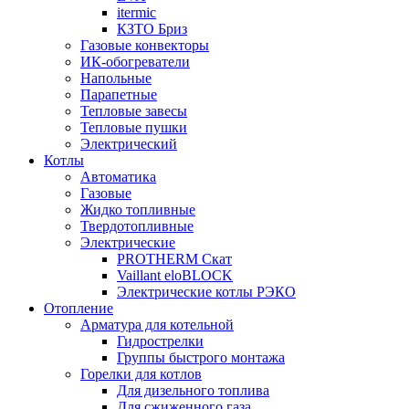
itermic
КЗТО Бриз
Газовые конвекторы
ИК-обогреватели
Напольные
Парапетные
Тепловые завесы
Тепловые пушки
Электрический
Котлы
Автоматика
Газовые
Жидко топливные
Твердотопливные
Электрические
PROTHERM Скат
Vaillant eloBLOCK
Электрические котлы РЭКО
Отопление
Арматура для котельной
Гидрострелки
Группы быстрого монтажа
Горелки для котлов
Для дизельного топлива
Для сжиженного газа