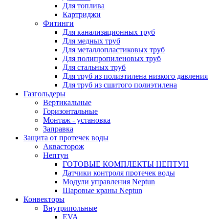
Для топлива
Картриджи
Фитинги
Для канализационных труб
Для медных труб
Для металлопластиковых труб
Для полипропиленовых труб
Для стальных труб
Для труб из полиэтилена низкого давления
Для труб из сшитого полиэтилена
Газгольдеры
Вертикальные
Горизонтальные
Монтаж - установка
Заправка
Защита от протечек воды
Аквасторож
Нептун
ГОТОВЫЕ КОМПЛЕКТЫ НЕПТУН
Датчики контроля протечек воды
Модули управления Neptun
Шаровые краны Neptun
Конвекторы
Внутрипольные
EVA