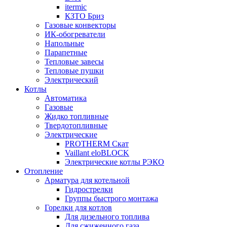
itermic
КЗТО Бриз
Газовые конвекторы
ИК-обогреватели
Напольные
Парапетные
Тепловые завесы
Тепловые пушки
Электрический
Котлы
Автоматика
Газовые
Жидко топливные
Твердотопливные
Электрические
PROTHERM Скат
Vaillant eloBLOCK
Электрические котлы РЭКО
Отопление
Арматура для котельной
Гидрострелки
Группы быстрого монтажа
Горелки для котлов
Для дизельного топлива
Для сжиженного газа