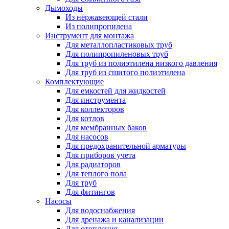
Дымоходы
Из нержавеющей стали
Из полипропилена
Инструмент для монтажа
Для металлопластиковых труб
Для полипропиленовых труб
Для труб из полиэтилена низкого давления
Для труб из сшитого полиэтилена
Комплектующие
Для емкостей для жидкостей
Для инструмента
Для коллекторов
Для котлов
Для мембранных баков
Для насосов
Для предохранительной арматуры
Для приборов учета
Для радиаторов
Для теплого пола
Для труб
Для фитингов
Насосы
Для водоснабжения
Для дренажа и канализации
Для отопления