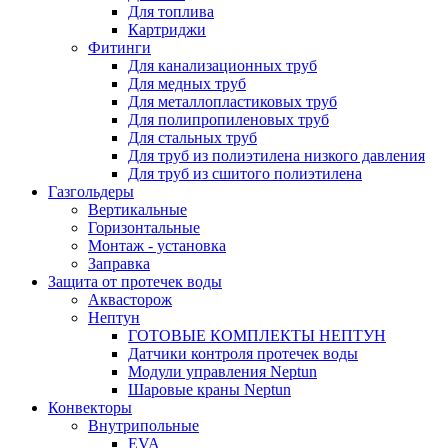
Для топлива
Картриджи
Фитинги
Для канализационных труб
Для медных труб
Для металлопластиковых труб
Для полипропиленовых труб
Для стальных труб
Для труб из полиэтилена низкого давления
Для труб из сшитого полиэтилена
Газгольдеры
Вертикальные
Горизонтальные
Монтаж - установка
Заправка
Защита от протечек воды
Аквасторож
Нептун
ГОТОВЫЕ КОМПЛЕКТЫ НЕПТУН
Датчики контроля протечек воды
Модули управления Neptun
Шаровые краны Neptun
Конвекторы
Внутрипольные
EVA