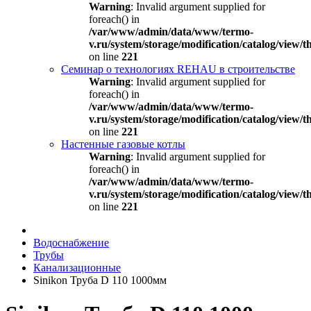
Warning
: Invalid argument supplied for
foreach() in
/var/www/admin/data/www/termo-
v.ru/system/storage/modification/catalog/view
on line
221
Семинар о технологиях REHAU в строительстве
Warning
: Invalid argument supplied for
foreach() in
/var/www/admin/data/www/termo-
v.ru/system/storage/modification/catalog/view
on line
221
Настенные газовые котлы
Warning
: Invalid argument supplied for
foreach() in
/var/www/admin/data/www/termo-
v.ru/system/storage/modification/catalog/view
on line
221
Водоснабжение
Трубы
Канализационные
Sinikon Труба D 110 1000мм