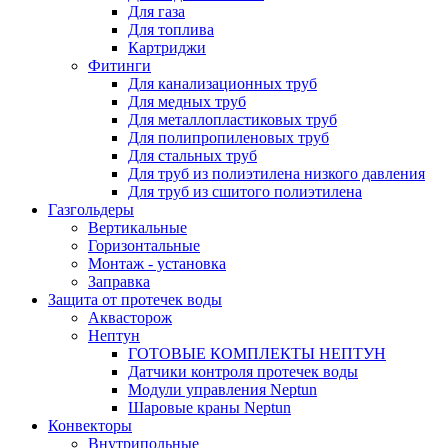
Для газа
Для топлива
Картриджи
Фитинги
Для канализационных труб
Для медных труб
Для металлопластиковых труб
Для полипропиленовых труб
Для стальных труб
Для труб из полиэтилена низкого давления
Для труб из сшитого полиэтилена
Газгольдеры
Вертикальные
Горизонтальные
Монтаж - установка
Заправка
Защита от протечек воды
Аквасторож
Нептун
ГОТОВЫЕ КОМПЛЕКТЫ НЕПТУН
Датчики контроля протечек воды
Модули управления Neptun
Шаровые краны Neptun
Конвекторы
Внутрипольные