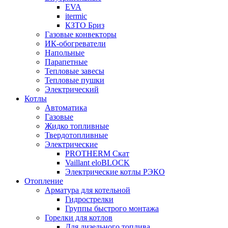
EVA
itermic
КЗТО Бриз
Газовые конвекторы
ИК-обогреватели
Напольные
Парапетные
Тепловые завесы
Тепловые пушки
Электрический
Котлы
Автоматика
Газовые
Жидко топливные
Твердотопливные
Электрические
PROTHERM Скат
Vaillant eloBLOCK
Электрические котлы РЭКО
Отопление
Арматура для котельной
Гидрострелки
Группы быстрого монтажа
Горелки для котлов
Для дизельного топлива