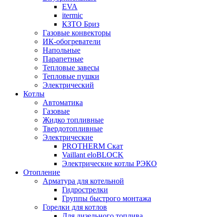
EVA
itermic
КЗТО Бриз
Газовые конвекторы
ИК-обогреватели
Напольные
Парапетные
Тепловые завесы
Тепловые пушки
Электрический
Котлы
Автоматика
Газовые
Жидко топливные
Твердотопливные
Электрические
PROTHERM Скат
Vaillant eloBLOCK
Электрические котлы РЭКО
Отопление
Арматура для котельной
Гидрострелки
Группы быстрого монтажа
Горелки для котлов
Для дизельного топлива