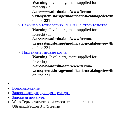
Warning
: Invalid argument supplied for
foreach() in
/var/www/admin/data/www/termo-
v.ru/system/storage/modification/catalog/view
on line
221
Семинар о технологиях REHAU в строительстве
Warning
: Invalid argument supplied for
foreach() in
/var/www/admin/data/www/termo-
v.ru/system/storage/modification/catalog/view
on line
221
Настенные газовые котлы
Warning
: Invalid argument supplied for
foreach() in
/var/www/admin/data/www/termo-
v.ru/system/storage/modification/catalog/view
on line
221
Водоснабжение
Запорно-регулирующая арматура
Запорная арматура
Watts Термостатический смесительный клапан
Ultramix,Расход 3-175 л/мин