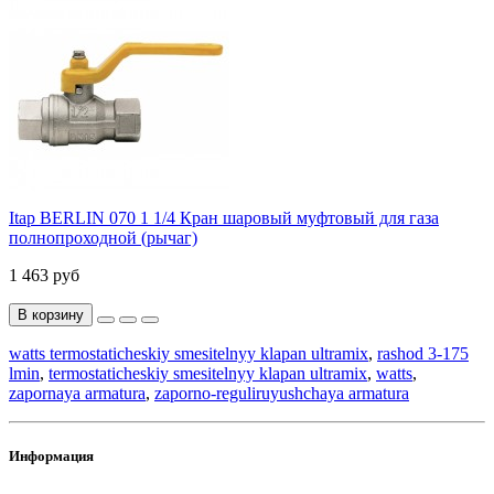
Itap BERLIN 070 1 1/4 Кран шаровый муфтовый для газа
полнопроходной (рычаг)
1 463 руб
В корзину
watts termostaticheskiy smesitelnyy klapan ultramix
,
rashod 3-175
lmin
,
termostaticheskiy smesitelnyy klapan ultramix
,
watts
,
zapornaya armatura
,
zaporno-reguliruyushchaya armatura
Информация