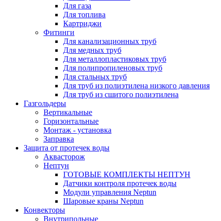
Для газа
Для топлива
Картриджи
Фитинги
Для канализационных труб
Для медных труб
Для металлопластиковых труб
Для полипропиленовых труб
Для стальных труб
Для труб из полиэтилена низкого давления
Для труб из сшитого полиэтилена
Газгольдеры
Вертикальные
Горизонтальные
Монтаж - установка
Заправка
Защита от протечек воды
Аквасторож
Нептун
ГОТОВЫЕ КОМПЛЕКТЫ НЕПТУН
Датчики контроля протечек воды
Модули управления Neptun
Шаровые краны Neptun
Конвекторы
Внутрипольные