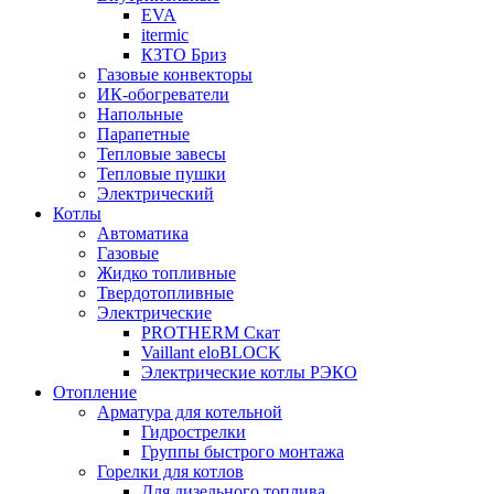
EVA
itermic
КЗТО Бриз
Газовые конвекторы
ИК-обогреватели
Напольные
Парапетные
Тепловые завесы
Тепловые пушки
Электрический
Котлы
Автоматика
Газовые
Жидко топливные
Твердотопливные
Электрические
PROTHERM Скат
Vaillant eloBLOCK
Электрические котлы РЭКО
Отопление
Арматура для котельной
Гидрострелки
Группы быстрого монтажа
Горелки для котлов
Для дизельного топлива