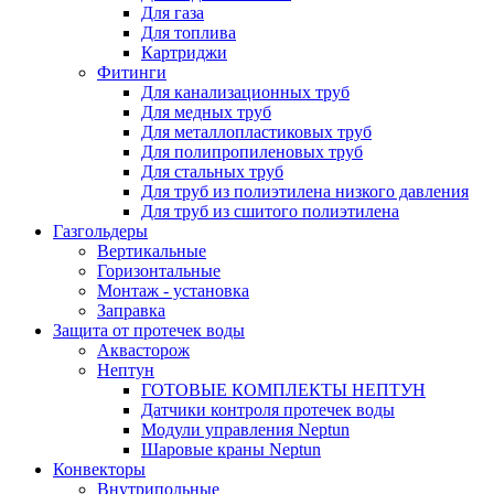
Для газа
Для топлива
Картриджи
Фитинги
Для канализационных труб
Для медных труб
Для металлопластиковых труб
Для полипропиленовых труб
Для стальных труб
Для труб из полиэтилена низкого давления
Для труб из сшитого полиэтилена
Газгольдеры
Вертикальные
Горизонтальные
Монтаж - установка
Заправка
Защита от протечек воды
Аквасторож
Нептун
ГОТОВЫЕ КОМПЛЕКТЫ НЕПТУН
Датчики контроля протечек воды
Модули управления Neptun
Шаровые краны Neptun
Конвекторы
Внутрипольные