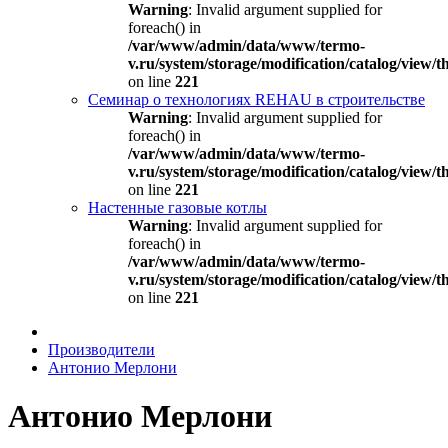
Warning
: Invalid argument supplied for
foreach() in
/var/www/admin/data/www/termo-
v.ru/system/storage/modification/catalog/view
on line
221
Семинар о технологиях REHAU в строительстве
Warning
: Invalid argument supplied for
foreach() in
/var/www/admin/data/www/termo-
v.ru/system/storage/modification/catalog/view
on line
221
Настенные газовые котлы
Warning
: Invalid argument supplied for
foreach() in
/var/www/admin/data/www/termo-
v.ru/system/storage/modification/catalog/view
on line
221
Производители
Aнтонио Мерлони
Aнтонио Мерлони