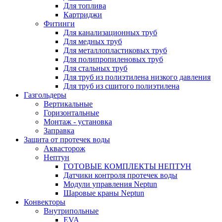
Для топлива
Картриджи
Фитинги
Для канализационных труб
Для медных труб
Для металлопластиковых труб
Для полипропиленовых труб
Для стальных труб
Для труб из полиэтилена низкого давления
Для труб из сшитого полиэтилена
Газгольдеры
Вертикальные
Горизонтальные
Монтаж - установка
Заправка
Защита от протечек воды
Аквасторож
Нептун
ГОТОВЫЕ КОМПЛЕКТЫ НЕПТУН
Датчики контроля протечек воды
Модули управления Neptun
Шаровые краны Neptun
Конвекторы
Внутрипольные
EVA