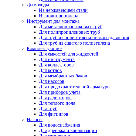
Дымоходы
Из нержавеющей стали
Из полипропилена
Инструмент для монтажа
Для металлопластиковых труб
Для полипропиленовых труб
Для труб из полиэтилена низкого давления
Для труб из сшитого полиэтилена
Комплектующие
Для емкостей для жидкостей
Для инструмента
Для коллекторов
Для котлов
Для мембранных баков
Для насосов
Для предохранительной арматуры
Для приборов учета
Для радиаторов
Для теплого пола
Для труб
Для фитингов
Насосы
Для водоснабжения
Для дренажа и канализации
Для отопления