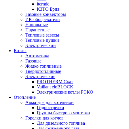
itermic
КЗТО Бриз
Газовые конвекторы
ИК-обогреватели
Напольные
Парапетные
Тепловые завесы
Тепловые пушки
Электрический
Котлы
Автоматика
Газовые
Жидко топливные
Твердотопливные
Электрические
PROTHERM Скат
Vaillant eloBLOCK
Электрические котлы РЭКО
Отопление
Арматура для котельной
Гидрострелки
Группы быстрого монтажа
Горелки для котлов
Для дизельного топлива
Для сжиженного газа