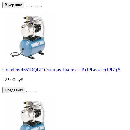
В корзину
Grundfos 4651BQBE Станция Hydrojet JP (JPBooster(JPB)) 5
22 900 руб
Предзаказ