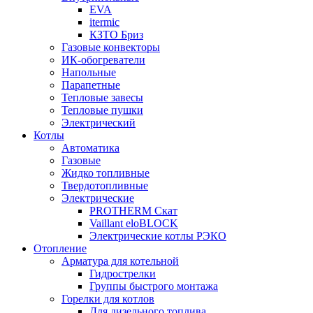
EVA
itermic
КЗТО Бриз
Газовые конвекторы
ИК-обогреватели
Напольные
Парапетные
Тепловые завесы
Тепловые пушки
Электрический
Котлы
Автоматика
Газовые
Жидко топливные
Твердотопливные
Электрические
PROTHERM Скат
Vaillant eloBLOCK
Электрические котлы РЭКО
Отопление
Арматура для котельной
Гидрострелки
Группы быстрого монтажа
Горелки для котлов
Для дизельного топлива