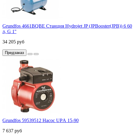
Grundfos 4661BQBE Станция Hydrojet JP (JPBooster(JPB)) 6 60
л, G 1''
34 205 руб
Предзаказ
Grundfos 59539512 Насос UPА 15-90
7 637 руб