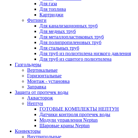
Для газа
Для топлива
Картриджи
Фитинги
Для канализационных труб
Для медных труб
Для металлопластиковых труб
Для полипропиленовых труб
Для стальных труб
Для труб из полиэтилена низкого давления
Для труб из сшитого полиэтилена
Газгольдеры
Вертикальные
Горизонтальные
Монтаж - установка
Заправка
Защита от протечек воды
Аквасторож
Нептун
ГОТОВЫЕ КОМПЛЕКТЫ НЕПТУН
Датчики контроля протечек воды
Модули управления Neptun
Шаровые краны Neptun
Конвекторы
Внутрипольные