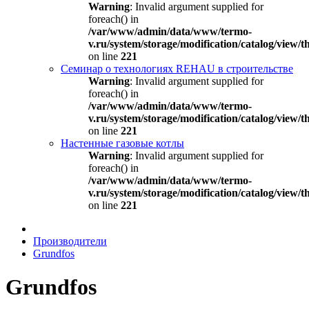
Warning
: Invalid argument supplied for
foreach() in
/var/www/admin/data/www/termo-
v.ru/system/storage/modification/catalog/view
on line
221
Семинар о технологиях REHAU в строительстве
Warning
: Invalid argument supplied for
foreach() in
/var/www/admin/data/www/termo-
v.ru/system/storage/modification/catalog/view
on line
221
Настенные газовые котлы
Warning
: Invalid argument supplied for
foreach() in
/var/www/admin/data/www/termo-
v.ru/system/storage/modification/catalog/view
on line
221
Производители
Grundfos
Grundfos