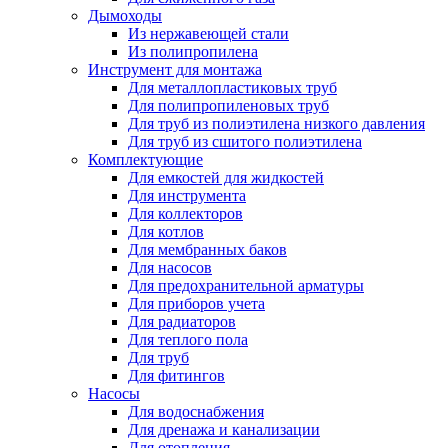
Дымоходы
Из нержавеющей стали
Из полипропилена
Инструмент для монтажа
Для металлопластиковых труб
Для полипропиленовых труб
Для труб из полиэтилена низкого давления
Для труб из сшитого полиэтилена
Комплектующие
Для емкостей для жидкостей
Для инструмента
Для коллекторов
Для котлов
Для мембранных баков
Для насосов
Для предохранительной арматуры
Для приборов учета
Для радиаторов
Для теплого пола
Для труб
Для фитингов
Насосы
Для водоснабжения
Для дренажа и канализации
Для отопления