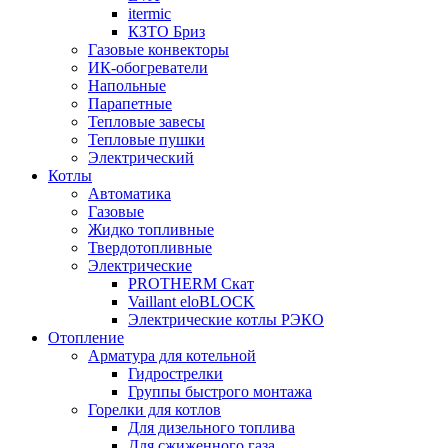
itermic
КЗТО Бриз
Газовые конвекторы
ИК-обогреватели
Напольные
Парапетные
Тепловые завесы
Тепловые пушки
Электрический
Котлы
Автоматика
Газовые
Жидко топливные
Твердотопливные
Электрические
PROTHERM Скат
Vaillant eloBLOCK
Электрические котлы РЭКО
Отопление
Арматура для котельной
Гидрострелки
Группы быстрого монтажа
Горелки для котлов
Для дизельного топлива
Для сжиженного газа