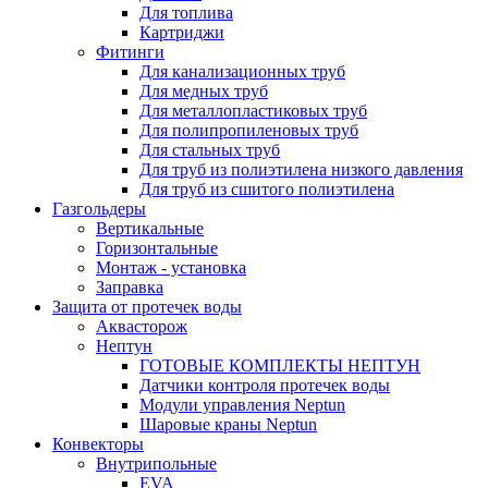
Для топлива
Картриджи
Фитинги
Для канализационных труб
Для медных труб
Для металлопластиковых труб
Для полипропиленовых труб
Для стальных труб
Для труб из полиэтилена низкого давления
Для труб из сшитого полиэтилена
Газгольдеры
Вертикальные
Горизонтальные
Монтаж - установка
Заправка
Защита от протечек воды
Аквасторож
Нептун
ГОТОВЫЕ КОМПЛЕКТЫ НЕПТУН
Датчики контроля протечек воды
Модули управления Neptun
Шаровые краны Neptun
Конвекторы
Внутрипольные
EVA