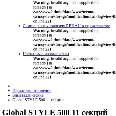
Warning
: Invalid argument supplied for
foreach() in
/var/www/admin/data/www/termo-
v.ru/system/storage/modification/catalog/view
on line
221
Семинар о технологиях REHAU в строительстве
Warning
: Invalid argument supplied for
foreach() in
/var/www/admin/data/www/termo-
v.ru/system/storage/modification/catalog/view
on line
221
Настенные газовые котлы
Warning
: Invalid argument supplied for
foreach() in
/var/www/admin/data/www/termo-
v.ru/system/storage/modification/catalog/view
on line
221
Радиаторы отопления
Биметаллические
Global STYLE 500 11 секций
Global STYLE 500 11 секций