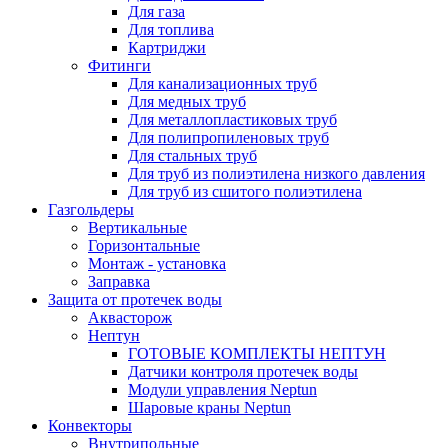
Для газа
Для топлива
Картриджи
Фитинги
Для канализационных труб
Для медных труб
Для металлопластиковых труб
Для полипропиленовых труб
Для стальных труб
Для труб из полиэтилена низкого давления
Для труб из сшитого полиэтилена
Газгольдеры
Вертикальные
Горизонтальные
Монтаж - установка
Заправка
Защита от протечек воды
Аквасторож
Нептун
ГОТОВЫЕ КОМПЛЕКТЫ НЕПТУН
Датчики контроля протечек воды
Модули управления Neptun
Шаровые краны Neptun
Конвекторы
Внутрипольные