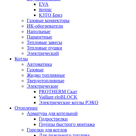
EVA
itermic
КЗТО Бриз
Газовые конвекторы
ИК-обогреватели
Напольные
Парапетные
Тепловые завесы
Тепловые пушки
Электрический
Котлы
Автоматика
Газовые
Жидко топливные
Твердотопливные
Электрические
PROTHERM Скат
Vaillant eloBLOCK
Электрические котлы РЭКО
Отопление
Арматура для котельной
Гидрострелки
Группы быстрого монтажа
Горелки для котлов
Для дизельного топлива