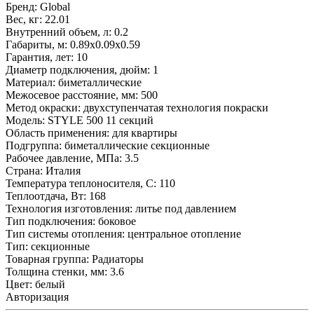
Бренд:
Global
Вес, кг:
22.01
Внутренний объем, л:
0.2
Габариты, м:
0.89x0.09x0.59
Гарантия, лет:
10
Диаметр подключения, дюйм:
1
Материал:
биметаллические
Межосевое расстояние, мм:
500
Метод окраски:
двухступенчатая технология покраски
Модель:
STYLE 500 11 секций
Область применения:
для квартиры
Подгруппа:
биметаллические секционные
Рабочее давление, МПа:
3.5
Страна:
Италия
Температура теплоносителя, С:
110
Теплоотдача, Вт:
168
Технология изготовления:
литье под давлением
Тип подключения:
боковое
Тип системы отопления:
центральное отопление
Тип:
секционные
Товарная группа:
Радиаторы
Толщина стенки, мм:
3.6
Цвет:
белый
Авторизация