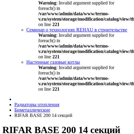
Warning
: Invalid argument supplied for
foreach() in
/var/www/admin/data/www/termo-
v.ru/system/storage/modification/catalog/view
on line
221
Семинар о технологиях REHAU в строительстве
Warning
: Invalid argument supplied for
foreach() in
/var/www/admin/data/www/termo-
v.ru/system/storage/modification/catalog/view
on line
221
Настенные газовые котлы
Warning
: Invalid argument supplied for
foreach() in
/var/www/admin/data/www/termo-
v.ru/system/storage/modification/catalog/view
on line
221
Радиаторы отопления
Биметаллические
RIFAR BASE 200 14 секций
RIFAR BASE 200 14 секций