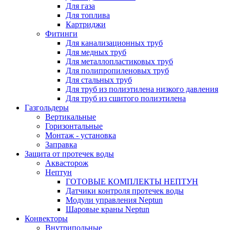
Для газа
Для топлива
Картриджи
Фитинги
Для канализационных труб
Для медных труб
Для металлопластиковых труб
Для полипропиленовых труб
Для стальных труб
Для труб из полиэтилена низкого давления
Для труб из сшитого полиэтилена
Газгольдеры
Вертикальные
Горизонтальные
Монтаж - установка
Заправка
Защита от протечек воды
Аквасторож
Нептун
ГОТОВЫЕ КОМПЛЕКТЫ НЕПТУН
Датчики контроля протечек воды
Модули управления Neptun
Шаровые краны Neptun
Конвекторы
Внутрипольные