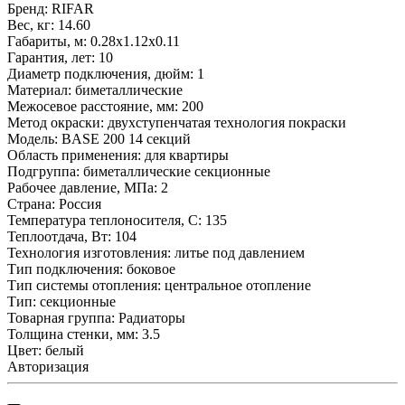
Бренд:
RIFAR
Вес, кг:
14.60
Габариты, м:
0.28x1.12x0.11
Гарантия, лет:
10
Диаметр подключения, дюйм:
1
Материал:
биметаллические
Межосевое расстояние, мм:
200
Метод окраски:
двухступенчатая технология покраски
Модель:
BASE 200 14 секций
Область применения:
для квартиры
Подгруппа:
биметаллические секционные
Рабочее давление, МПа:
2
Страна:
Россия
Температура теплоносителя, С:
135
Теплоотдача, Вт:
104
Технология изготовления:
литье под давлением
Тип подключения:
боковое
Тип системы отопления:
центральное отопление
Тип:
секционные
Товарная группа:
Радиаторы
Толщина стенки, мм:
3.5
Цвет:
белый
Авторизация