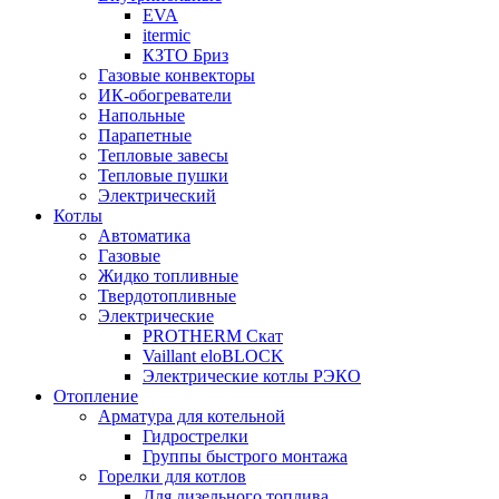
EVA
itermic
КЗТО Бриз
Газовые конвекторы
ИК-обогреватели
Напольные
Парапетные
Тепловые завесы
Тепловые пушки
Электрический
Котлы
Автоматика
Газовые
Жидко топливные
Твердотопливные
Электрические
PROTHERM Скат
Vaillant eloBLOCK
Электрические котлы РЭКО
Отопление
Арматура для котельной
Гидрострелки
Группы быстрого монтажа
Горелки для котлов
Для дизельного топлива