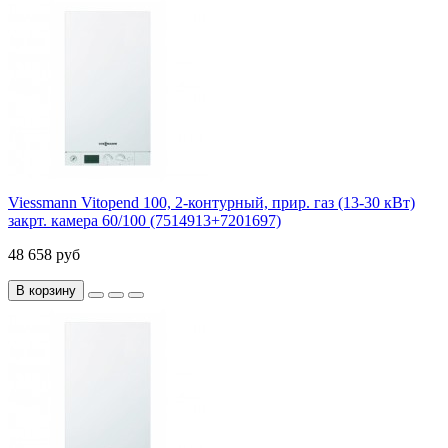
Viessmann Vitopend 100, 2-контурный, прир. газ (13-30 кВт)
закрт. камера 60/100 (7514913+7201697)
48 658 руб
В корзину