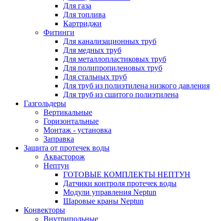
Для газа
Для топлива
Картриджи
Фитинги
Для канализационных труб
Для медных труб
Для металлопластиковых труб
Для полипропиленовых труб
Для стальных труб
Для труб из полиэтилена низкого давления
Для труб из сшитого полиэтилена
Газгольдеры
Вертикальные
Горизонтальные
Монтаж - установка
Заправка
Защита от протечек воды
Аквасторож
Нептун
ГОТОВЫЕ КОМПЛЕКТЫ НЕПТУН
Датчики контроля протечек воды
Модули управления Neptun
Шаровые краны Neptun
Конвекторы
Внутрипольные