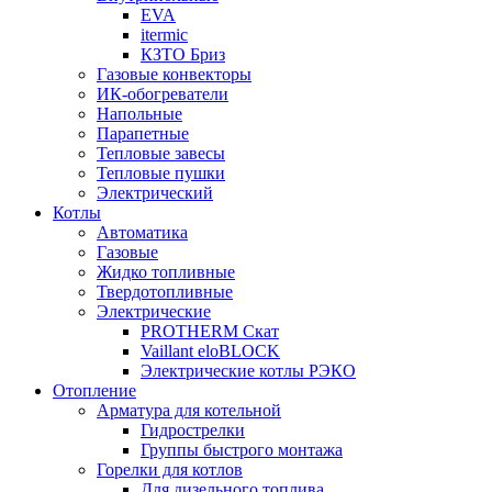
EVA
itermic
КЗТО Бриз
Газовые конвекторы
ИК-обогреватели
Напольные
Парапетные
Тепловые завесы
Тепловые пушки
Электрический
Котлы
Автоматика
Газовые
Жидко топливные
Твердотопливные
Электрические
PROTHERM Скат
Vaillant eloBLOCK
Электрические котлы РЭКО
Отопление
Арматура для котельной
Гидрострелки
Группы быстрого монтажа
Горелки для котлов
Для дизельного топлива