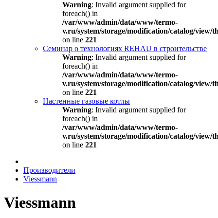
Warning
: Invalid argument supplied for
foreach() in
/var/www/admin/data/www/termo-
v.ru/system/storage/modification/catalog/view
on line
221
Семинар о технологиях REHAU в строительстве
Warning
: Invalid argument supplied for
foreach() in
/var/www/admin/data/www/termo-
v.ru/system/storage/modification/catalog/view
on line
221
Настенные газовые котлы
Warning
: Invalid argument supplied for
foreach() in
/var/www/admin/data/www/termo-
v.ru/system/storage/modification/catalog/view
on line
221
Производители
Viessmann
Viessmann