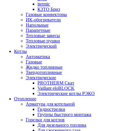
itermic
КЗТО Бриз
Газовые конвекторы
ИК-обогреватели
Напольные
Парапетные
Тепловые завесы
Тепловые пушки
Электрический
Котлы
Автоматика
Газовые
Жидко топливные
Твердотопливные
Электрические
PROTHERM Скат
Vaillant eloBLOCK
Электрические котлы РЭКО
Отопление
Арматура для котельной
Гидрострелки
Группы быстрого монтажа
Горелки для котлов
Для дизельного топлива
Для сжиженного газа