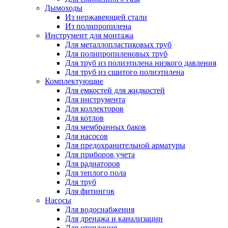
Дымоходы
Из нержавеющей стали
Из полипропилена
Инструмент для монтажа
Для металлопластиковых труб
Для полипропиленовых труб
Для труб из полиэтилена низкого давления
Для труб из сшитого полиэтилена
Комплектующие
Для емкостей для жидкостей
Для инструмента
Для коллекторов
Для котлов
Для мембранных баков
Для насосов
Для предохранительной арматуры
Для приборов учета
Для радиаторов
Для теплого пола
Для труб
Для фитингов
Насосы
Для водоснабжения
Для дренажа и канализации
Для отопления