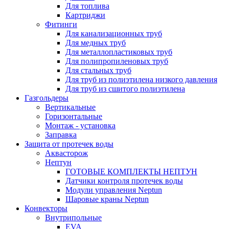
Для топлива
Картриджи
Фитинги
Для канализационных труб
Для медных труб
Для металлопластиковых труб
Для полипропиленовых труб
Для стальных труб
Для труб из полиэтилена низкого давления
Для труб из сшитого полиэтилена
Газгольдеры
Вертикальные
Горизонтальные
Монтаж - установка
Заправка
Защита от протечек воды
Аквасторож
Нептун
ГОТОВЫЕ КОМПЛЕКТЫ НЕПТУН
Датчики контроля протечек воды
Модули управления Neptun
Шаровые краны Neptun
Конвекторы
Внутрипольные
EVA