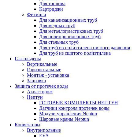
Для топлива
Картриджи
Фитинги
Для канализационных труб
Для медных труб
Для металлопластиковых труб
Для полипропиленовых труб
Для стальных труб
Для труб из полиэтилена низкого давления
Для труб из сшитого полиэтилена
Газгольдеры
Вертикальные
Горизонтальные
Монтаж - установка
Заправка
Защита от протечек воды
Аквасторож
Нептун
ГОТОВЫЕ КОМПЛЕКТЫ НЕПТУН
Датчики контроля протечек воды
Модули управления Neptun
Шаровые краны Neptun
Конвекторы
Внутрипольные
EVA