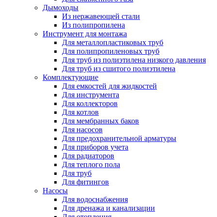
Дымоходы
Из нержавеющей стали
Из полипропилена
Инструмент для монтажа
Для металлопластиковых труб
Для полипропиленовых труб
Для труб из полиэтилена низкого давления
Для труб из сшитого полиэтилена
Комплектующие
Для емкостей для жидкостей
Для инструмента
Для коллекторов
Для котлов
Для мембранных баков
Для насосов
Для предохранительной арматуры
Для приборов учета
Для радиаторов
Для теплого пола
Для труб
Для фитингов
Насосы
Для водоснабжения
Для дренажа и канализации
Для отопления