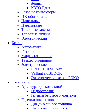
itermic
КЗТО Бриз
Газовые конвекторы
ИК-обогреватели
Напольные
Парапетные
Тепловые завесы
Тепловые пушки
Электрический
Котлы
Автоматика
Газовые
Жидко топливные
Твердотопливные
Электрические
PROTHERM Скат
Vaillant eloBLOCK
Электрические котлы РЭКО
Отопление
Арматура для котельной
Гидрострелки
Группы быстрого монтажа
Горелки для котлов
Для дизельного топлива
Для сжиженного газа