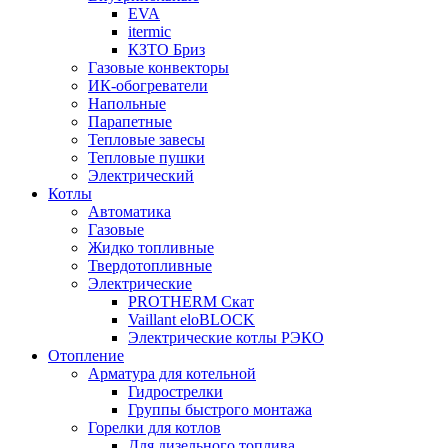
EVA
itermic
КЗТО Бриз
Газовые конвекторы
ИК-обогреватели
Напольные
Парапетные
Тепловые завесы
Тепловые пушки
Электрический
Котлы
Автоматика
Газовые
Жидко топливные
Твердотопливные
Электрические
PROTHERM Скат
Vaillant eloBLOCK
Электрические котлы РЭКО
Отопление
Арматура для котельной
Гидрострелки
Группы быстрого монтажа
Горелки для котлов
Для дизельного топлива