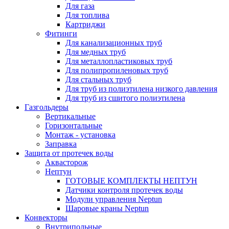
Для газа
Для топлива
Картриджи
Фитинги
Для канализационных труб
Для медных труб
Для металлопластиковых труб
Для полипропиленовых труб
Для стальных труб
Для труб из полиэтилена низкого давления
Для труб из сшитого полиэтилена
Газгольдеры
Вертикальные
Горизонтальные
Монтаж - установка
Заправка
Защита от протечек воды
Аквасторож
Нептун
ГОТОВЫЕ КОМПЛЕКТЫ НЕПТУН
Датчики контроля протечек воды
Модули управления Neptun
Шаровые краны Neptun
Конвекторы
Внутрипольные