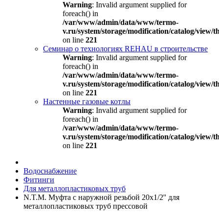
Warning
: Invalid argument supplied for
foreach() in
/var/www/admin/data/www/termo-
v.ru/system/storage/modification/catalog/view
on line
221
Семинар о технологиях REHAU в строительстве
Warning
: Invalid argument supplied for
foreach() in
/var/www/admin/data/www/termo-
v.ru/system/storage/modification/catalog/view
on line
221
Настенные газовые котлы
Warning
: Invalid argument supplied for
foreach() in
/var/www/admin/data/www/termo-
v.ru/system/storage/modification/catalog/view
on line
221
Водоснабжение
Фитинги
Для металлопластиковых труб
N.T.M. Муфта с наружной резьбой 20х1/2'' для
металлопластиковых труб прессовой