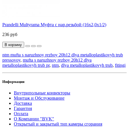
Prandelli Multyrama Муфта с нар.резьбой (16х2,0х1/2)
236 руб
В корзину
ntm mufta s naruzhnoy rezboy 20h12 dlya metalloplastikovyh trub
pressovoy
,
mufta s naruzhnoy rezboy 20h12 dlya
metalloplastikovyh trub pr
,
ntm
,
dlya metalloplastikovyh trub
,
fitingi
Информация
Внутрипольные конвекторы
Монтаж и Обслуживание
Доставка
Гарантия
Оплата
О Компании "BVK"
Открытый и закрытый тип камеры сгорания