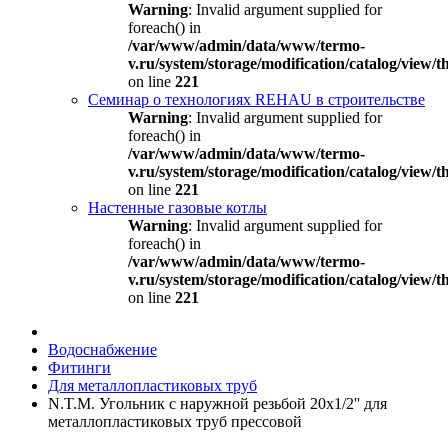
Warning
: Invalid argument supplied for
foreach() in
/var/www/admin/data/www/termo-
v.ru/system/storage/modification/catalog/view
on line
221
Семинар о технологиях REHAU в строительстве
Warning
: Invalid argument supplied for
foreach() in
/var/www/admin/data/www/termo-
v.ru/system/storage/modification/catalog/view
on line
221
Настенные газовые котлы
Warning
: Invalid argument supplied for
foreach() in
/var/www/admin/data/www/termo-
v.ru/system/storage/modification/catalog/view
on line
221
Водоснабжение
Фитинги
Для металлопластиковых труб
N.T.M. Угольник с наружной резьбой 20x1/2'' для
металлопластиковых труб прессовой