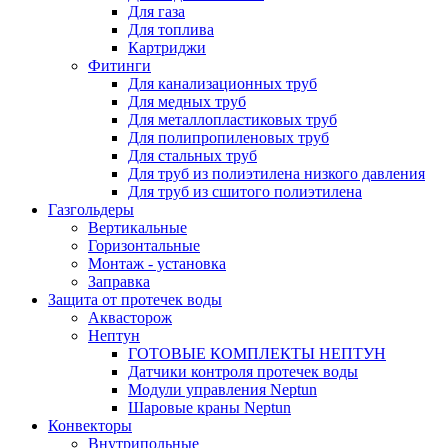
Для газа
Для топлива
Картриджи
Фитинги
Для канализационных труб
Для медных труб
Для металлопластиковых труб
Для полипропиленовых труб
Для стальных труб
Для труб из полиэтилена низкого давления
Для труб из сшитого полиэтилена
Газгольдеры
Вертикальные
Горизонтальные
Монтаж - установка
Заправка
Защита от протечек воды
Аквасторож
Нептун
ГОТОВЫЕ КОМПЛЕКТЫ НЕПТУН
Датчики контроля протечек воды
Модули управления Neptun
Шаровые краны Neptun
Конвекторы
Внутрипольные