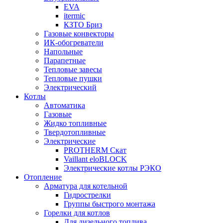
EVA
itermic
КЗТО Бриз
Газовые конвекторы
ИК-обогреватели
Напольные
Парапетные
Тепловые завесы
Тепловые пушки
Электрический
Котлы
Автоматика
Газовые
Жидко топливные
Твердотопливные
Электрические
PROTHERM Скат
Vaillant eloBLOCK
Электрические котлы РЭКО
Отопление
Арматура для котельной
Гидрострелки
Группы быстрого монтажа
Горелки для котлов
Для дизельного топлива