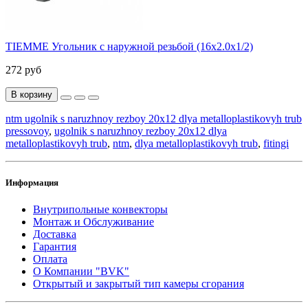
TIEMME Угольник с наружной резьбой (16х2.0х1/2)
272 руб
В корзину
ntm ugolnik s naruzhnoy rezboy 20x12 dlya metalloplastikovyh trub
pressovoy
,
ugolnik s naruzhnoy rezboy 20x12 dlya
metalloplastikovyh trub
,
ntm
,
dlya metalloplastikovyh trub
,
fitingi
Информация
Внутрипольные конвекторы
Монтаж и Обслуживание
Доставка
Гарантия
Оплата
О Компании "BVK"
Открытый и закрытый тип камеры сгорания