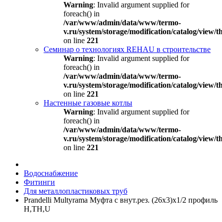
Warning
: Invalid argument supplied for
foreach() in
/var/www/admin/data/www/termo-
v.ru/system/storage/modification/catalog/view
on line
221
Семинар о технологиях REHAU в строительстве
Warning
: Invalid argument supplied for
foreach() in
/var/www/admin/data/www/termo-
v.ru/system/storage/modification/catalog/view
on line
221
Настенные газовые котлы
Warning
: Invalid argument supplied for
foreach() in
/var/www/admin/data/www/termo-
v.ru/system/storage/modification/catalog/view
on line
221
Водоснабжение
Фитинги
Для металлопластиковых труб
Prandelli Multyrama Муфта с внут.рез. (26х3)х1/2 профиль
H,TH,U