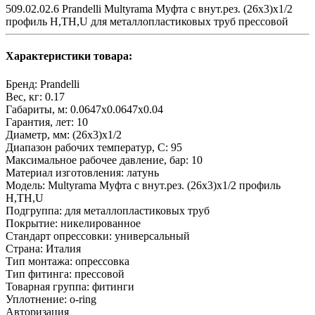
509.02.02.6 Prandelli Multyrama Муфта с внут.рез. (26х3)х1/2
профиль H,TH,U для металлопластиковых труб прессовой
Характеристики товара:
Бренд:
Prandelli
Вес, кг:
0.17
Габариты, м:
0.0647x0.0647x0.04
Гарантия, лет:
10
Диаметр, мм:
(26х3)х1/2
Диапазон рабочих температур, С:
95
Максимальное рабочее давление, бар:
10
Материал изготовления:
латунь
Модель:
Multyrama Муфта с внут.рез. (26х3)х1/2 профиль
H,TH,U
Подгруппа:
для металлопластиковых труб
Покрытие:
никелированное
Стандарт опрессовки:
универсальный
Страна:
Италия
Тип монтажа:
опрессовка
Тип фитинга:
прессовой
Товарная группа:
фитинги
Уплотнение:
o-ring
Авторизация