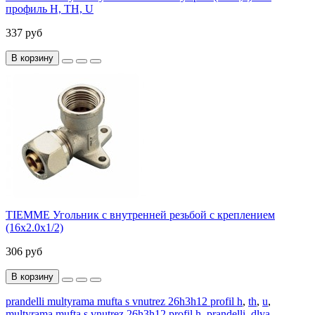
профиль H, TH, U
337 руб
В корзину
TIEMME Угольник с внутренней резьбой с креплением
(16х2.0х1/2)
306 руб
В корзину
prandelli multyrama mufta s vnutrez 26h3h12 profil h
,
th
,
u
,
multyrama mufta s vnutrez 26h3h12 profil h
,
prandelli
,
dlya