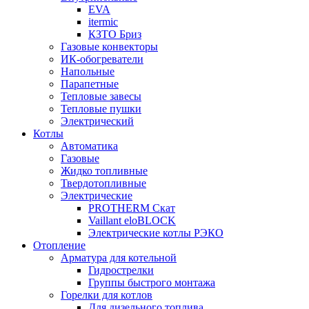
EVA
itermic
КЗТО Бриз
Газовые конвекторы
ИК-обогреватели
Напольные
Парапетные
Тепловые завесы
Тепловые пушки
Электрический
Котлы
Автоматика
Газовые
Жидко топливные
Твердотопливные
Электрические
PROTHERM Скат
Vaillant eloBLOCK
Электрические котлы РЭКО
Отопление
Арматура для котельной
Гидрострелки
Группы быстрого монтажа
Горелки для котлов
Для дизельного топлива