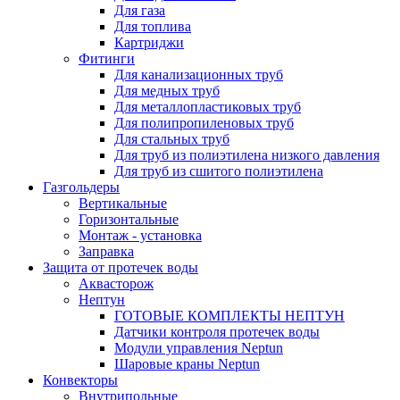
Для газа
Для топлива
Картриджи
Фитинги
Для канализационных труб
Для медных труб
Для металлопластиковых труб
Для полипропиленовых труб
Для стальных труб
Для труб из полиэтилена низкого давления
Для труб из сшитого полиэтилена
Газгольдеры
Вертикальные
Горизонтальные
Монтаж - установка
Заправка
Защита от протечек воды
Аквасторож
Нептун
ГОТОВЫЕ КОМПЛЕКТЫ НЕПТУН
Датчики контроля протечек воды
Модули управления Neptun
Шаровые краны Neptun
Конвекторы
Внутрипольные