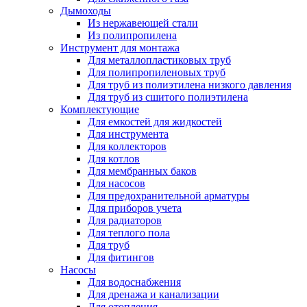
Дымоходы
Из нержавеющей стали
Из полипропилена
Инструмент для монтажа
Для металлопластиковых труб
Для полипропиленовых труб
Для труб из полиэтилена низкого давления
Для труб из сшитого полиэтилена
Комплектующие
Для емкостей для жидкостей
Для инструмента
Для коллекторов
Для котлов
Для мембранных баков
Для насосов
Для предохранительной арматуры
Для приборов учета
Для радиаторов
Для теплого пола
Для труб
Для фитингов
Насосы
Для водоснабжения
Для дренажа и канализации
Для отопления