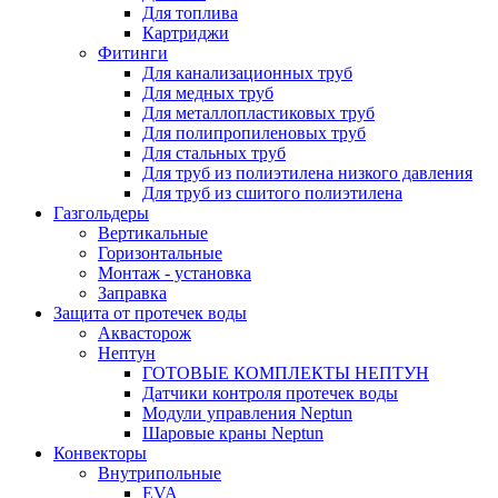
Для топлива
Картриджи
Фитинги
Для канализационных труб
Для медных труб
Для металлопластиковых труб
Для полипропиленовых труб
Для стальных труб
Для труб из полиэтилена низкого давления
Для труб из сшитого полиэтилена
Газгольдеры
Вертикальные
Горизонтальные
Монтаж - установка
Заправка
Защита от протечек воды
Аквасторож
Нептун
ГОТОВЫЕ КОМПЛЕКТЫ НЕПТУН
Датчики контроля протечек воды
Модули управления Neptun
Шаровые краны Neptun
Конвекторы
Внутрипольные
EVA