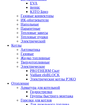
EVA
itermic
КЗТО Бриз
Газовые конвекторы
ИК-обогреватели
Напольные
Парапетные
Тепловые завесы
Тепловые пушки
Электрический
Котлы
Автоматика
Газовые
Жидко топливные
Твердотопливные
Электрические
PROTHERM Скат
Vaillant eloBLOCK
Электрические котлы РЭКО
Отопление
Арматура для котельной
Гидрострелки
Группы быстрого монтажа
Горелки для котлов
Для дизельного топлива