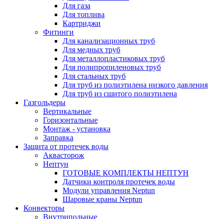
Для газа
Для топлива
Картриджи
Фитинги
Для канализационных труб
Для медных труб
Для металлопластиковых труб
Для полипропиленовых труб
Для стальных труб
Для труб из полиэтилена низкого давления
Для труб из сшитого полиэтилена
Газгольдеры
Вертикальные
Горизонтальные
Монтаж - установка
Заправка
Защита от протечек воды
Аквасторож
Нептун
ГОТОВЫЕ КОМПЛЕКТЫ НЕПТУН
Датчики контроля протечек воды
Модули управления Neptun
Шаровые краны Neptun
Конвекторы
Внутрипольные