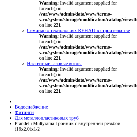
Warning
: Invalid argument supplied for
foreach() in
/var/www/admin/data/www/termo-
v.ru/system/storage/modification/catalog/view
on line
221
Семинар о технологиях REHAU в строительстве
Warning
: Invalid argument supplied for
foreach() in
/var/www/admin/data/www/termo-
v.ru/system/storage/modification/catalog/view
on line
221
Настенные газовые котлы
Warning
: Invalid argument supplied for
foreach() in
/var/www/admin/data/www/termo-
v.ru/system/storage/modification/catalog/view
on line
221
Водоснабжение
Фитинги
Для металлопластиковых труб
Prandelli Multyrama Тройник с внутренней резьбой
(16х2,0)х1/2