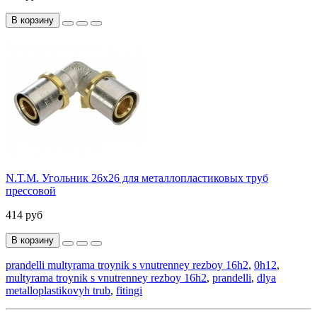
В корзину
N.T.M. Угольник 26x26 для металлопластиковых труб
прессовой
414 руб
В корзину
prandelli multyrama troynik s vnutrenney rezboy 16h2
,
0h12
,
multyrama troynik s vnutrenney rezboy 16h2
,
prandelli
,
dlya
metalloplastikovyh trub
,
fitingi