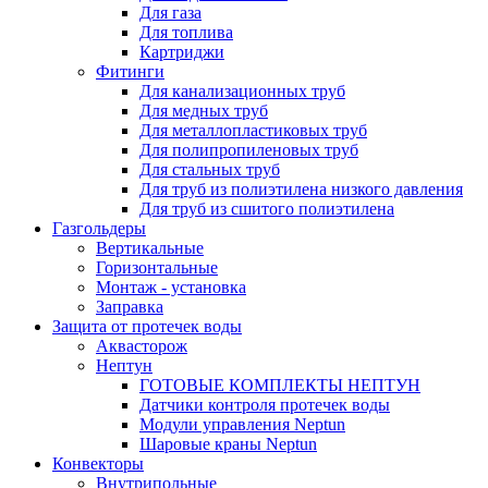
Для газа
Для топлива
Картриджи
Фитинги
Для канализационных труб
Для медных труб
Для металлопластиковых труб
Для полипропиленовых труб
Для стальных труб
Для труб из полиэтилена низкого давления
Для труб из сшитого полиэтилена
Газгольдеры
Вертикальные
Горизонтальные
Монтаж - установка
Заправка
Защита от протечек воды
Аквасторож
Нептун
ГОТОВЫЕ КОМПЛЕКТЫ НЕПТУН
Датчики контроля протечек воды
Модули управления Neptun
Шаровые краны Neptun
Конвекторы
Внутрипольные