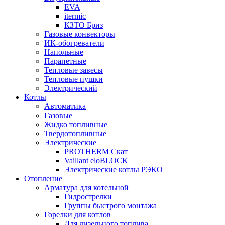
EVA
itermic
КЗТО Бриз
Газовые конвекторы
ИК-обогреватели
Напольные
Парапетные
Тепловые завесы
Тепловые пушки
Электрический
Котлы
Автоматика
Газовые
Жидко топливные
Твердотопливные
Электрические
PROTHERM Скат
Vaillant eloBLOCK
Электрические котлы РЭКО
Отопление
Арматура для котельной
Гидрострелки
Группы быстрого монтажа
Горелки для котлов
Для дизельного топлива