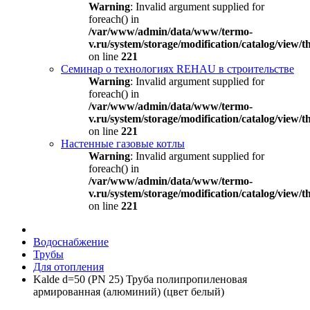
Warning
: Invalid argument supplied for
foreach() in
/var/www/admin/data/www/termo-
v.ru/system/storage/modification/catalog/view
on line
221
Семинар о технологиях REHAU в строительстве
Warning
: Invalid argument supplied for
foreach() in
/var/www/admin/data/www/termo-
v.ru/system/storage/modification/catalog/view
on line
221
Настенные газовые котлы
Warning
: Invalid argument supplied for
foreach() in
/var/www/admin/data/www/termo-
v.ru/system/storage/modification/catalog/view
on line
221
Водоснабжение
Трубы
Для отопления
Kalde d=50 (PN 25) Труба полипропиленовая
армированная (алюминий) (цвет белый)