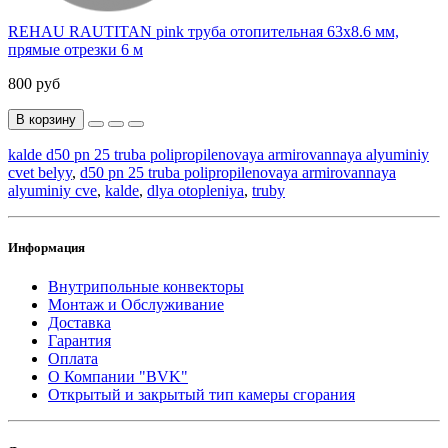
REHAU RAUTITAN pink труба отопительная 63х8.6 мм,
прямые отрезки 6 м
800 руб
В корзину
kalde d50 pn 25 truba polipropilenovaya armirovannaya alyuminiy
cvet belyy
,
d50 pn 25 truba polipropilenovaya armirovannaya
alyuminiy cve
,
kalde
,
dlya otopleniya
,
truby
Информация
Внутрипольные конвекторы
Монтаж и Обслуживание
Доставка
Гарантия
Оплата
О Компании "BVK"
Открытый и закрытый тип камеры сгорания