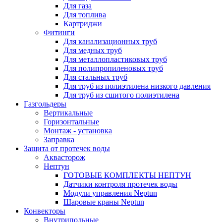
Для газа
Для топлива
Картриджи
Фитинги
Для канализационных труб
Для медных труб
Для металлопластиковых труб
Для полипропиленовых труб
Для стальных труб
Для труб из полиэтилена низкого давления
Для труб из сшитого полиэтилена
Газгольдеры
Вертикальные
Горизонтальные
Монтаж - установка
Заправка
Защита от протечек воды
Аквасторож
Нептун
ГОТОВЫЕ КОМПЛЕКТЫ НЕПТУН
Датчики контроля протечек воды
Модули управления Neptun
Шаровые краны Neptun
Конвекторы
Внутрипольные