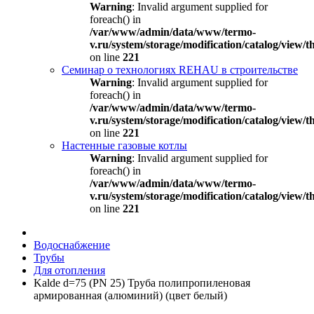
Warning
: Invalid argument supplied for
foreach() in
/var/www/admin/data/www/termo-
v.ru/system/storage/modification/catalog/view
on line
221
Семинар о технологиях REHAU в строительстве
Warning
: Invalid argument supplied for
foreach() in
/var/www/admin/data/www/termo-
v.ru/system/storage/modification/catalog/view
on line
221
Настенные газовые котлы
Warning
: Invalid argument supplied for
foreach() in
/var/www/admin/data/www/termo-
v.ru/system/storage/modification/catalog/view
on line
221
Водоснабжение
Трубы
Для отопления
Kalde d=75 (PN 25) Труба полипропиленовая
армированная (алюминий) (цвет белый)