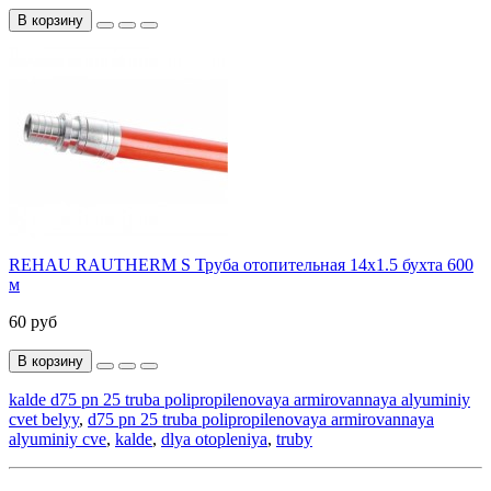
В корзину
REHAU RAUTHERM S Труба отопительная 14x1.5 бухта 600
м
60 руб
В корзину
kalde d75 pn 25 truba polipropilenovaya armirovannaya alyuminiy
cvet belyy
,
d75 pn 25 truba polipropilenovaya armirovannaya
alyuminiy cve
,
kalde
,
dlya otopleniya
,
truby