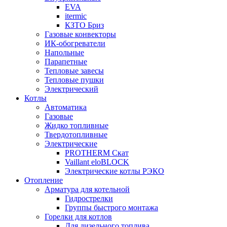
EVA
itermic
КЗТО Бриз
Газовые конвекторы
ИК-обогреватели
Напольные
Парапетные
Тепловые завесы
Тепловые пушки
Электрический
Котлы
Автоматика
Газовые
Жидко топливные
Твердотопливные
Электрические
PROTHERM Скат
Vaillant eloBLOCK
Электрические котлы РЭКО
Отопление
Арматура для котельной
Гидрострелки
Группы быстрого монтажа
Горелки для котлов
Для дизельного топлива