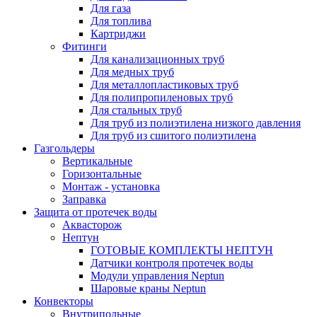
Для газа
Для топлива
Картриджи
Фитинги
Для канализационных труб
Для медных труб
Для металлопластиковых труб
Для полипропиленовых труб
Для стальных труб
Для труб из полиэтилена низкого давления
Для труб из сшитого полиэтилена
Газгольдеры
Вертикальные
Горизонтальные
Монтаж - установка
Заправка
Защита от протечек воды
Аквасторож
Нептун
ГОТОВЫЕ КОМПЛЕКТЫ НЕПТУН
Датчики контроля протечек воды
Модули управления Neptun
Шаровые краны Neptun
Конвекторы
Внутрипольные