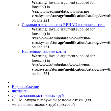
Warning
: Invalid argument supplied for
foreach() in
/var/www/admin/data/www/termo-
v.ru/system/storage/modification/catalog/view
on line
221
Семинар о технологиях REHAU в строительстве
Warning
: Invalid argument supplied for
foreach() in
/var/www/admin/data/www/termo-
v.ru/system/storage/modification/catalog/view
on line
221
Настенные газовые котлы
Warning
: Invalid argument supplied for
foreach() in
/var/www/admin/data/www/termo-
v.ru/system/storage/modification/catalog/view
on line
221
Водоснабжение
Фитинги
Для металлопластиковых труб
N.T.M. Муфта с наружной резьбой 20х3/4'' для
металлопластиковых труб прессовой