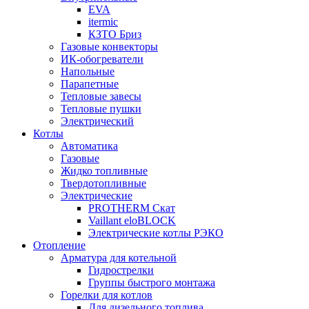
EVA
itermic
КЗТО Бриз
Газовые конвекторы
ИК-обогреватели
Напольные
Парапетные
Тепловые завесы
Тепловые пушки
Электрический
Котлы
Автоматика
Газовые
Жидко топливные
Твердотопливные
Электрические
PROTHERM Скат
Vaillant eloBLOCK
Электрические котлы РЭКО
Отопление
Арматура для котельной
Гидрострелки
Группы быстрого монтажа
Горелки для котлов
Для дизельного топлива