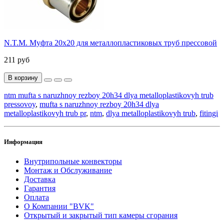
N.T.M. Муфта 20х20 для металлопластиковых труб прессовой
211 руб
В корзину
ntm mufta s naruzhnoy rezboy 20h34 dlya metalloplastikovyh trub
pressovoy
,
mufta s naruzhnoy rezboy 20h34 dlya
metalloplastikovyh trub pr
,
ntm
,
dlya metalloplastikovyh trub
,
fitingi
Информация
Внутрипольные конвекторы
Монтаж и Обслуживание
Доставка
Гарантия
Оплата
О Компании "BVK"
Открытый и закрытый тип камеры сгорания