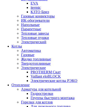
EVA
itermic
КЗТО Бриз
Газовые конвекторы
ИК-обогреватели
Напольные
Парапетные
Тепловые завесы
Тепловые пушки
Электрический
Котлы
Автоматика
Газовые
Жидко топливные
Твердотопливные
Электрические
PROTHERM Скат
Vaillant eloBLOCK
Электрические котлы РЭКО
Отопление
Арматура для котельной
Гидрострелки
Группы быстрого монтажа
Горелки для котлов
Для дизельного топлива