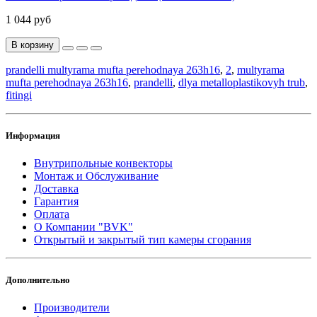
1 044 руб
В корзину
prandelli multyrama mufta perehodnaya 263h16
,
2
,
multyrama
mufta perehodnaya 263h16
,
prandelli
,
dlya metalloplastikovyh trub
,
fitingi
Информация
Внутрипольные конвекторы
Монтаж и Обслуживание
Доставка
Гарантия
Оплата
О Компании "BVK"
Открытый и закрытый тип камеры сгорания
Дополнительно
Производители