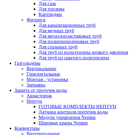
Для газа
Для топлива
Картриджи
Фитинги
Для канализационных труб
Для медных труб
Для металлопластиковых труб
Для полипропиленовых труб
Для стальных труб
Для труб из полиэтилена низкого давления
Для труб из сшитого полиэтилена
Газгольдеры
Вертикальные
Горизонтальные
Монтаж - установка
Заправка
Защита от протечек воды
Аквасторож
Нептун
ГОТОВЫЕ КОМПЛЕКТЫ НЕПТУН
Датчики контроля протечек воды
Модули управления Neptun
Шаровые краны Neptun
Конвекторы
Внутрипольные