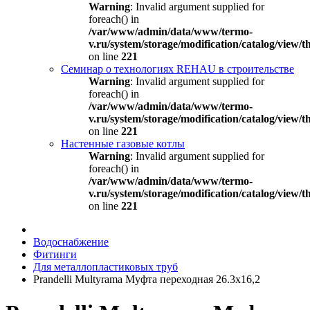
Warning
: Invalid argument supplied for
foreach() in
/var/www/admin/data/www/termo-
v.ru/system/storage/modification/catalog/view
on line
221
Семинар о технологиях REHAU в строительстве
Warning
: Invalid argument supplied for
foreach() in
/var/www/admin/data/www/termo-
v.ru/system/storage/modification/catalog/view
on line
221
Настенные газовые котлы
Warning
: Invalid argument supplied for
foreach() in
/var/www/admin/data/www/termo-
v.ru/system/storage/modification/catalog/view
on line
221
Водоснабжение
Фитинги
Для металлопластиковых труб
Prandelli Multyrama Муфта переходная 26.3х16,2