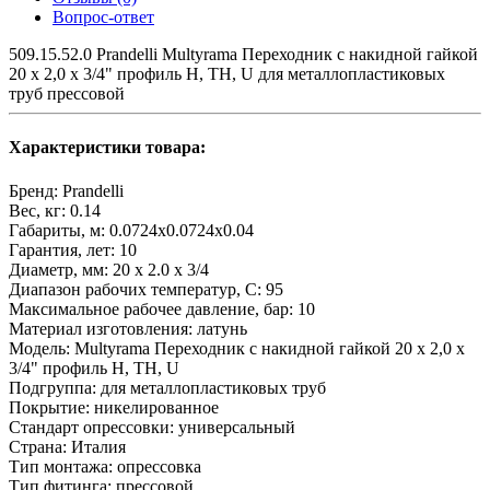
Вопрос-ответ
509.15.52.0 Prandelli Multyrama Переходник с накидной гайкой
20 х 2,0 х 3/4" профиль H, TH, U для металлопластиковых
труб прессовой
Характеристики товара:
Бренд:
Prandelli
Вес, кг:
0.14
Габариты, м:
0.0724x0.0724x0.04
Гарантия, лет:
10
Диаметр, мм:
20 х 2.0 х 3/4
Диапазон рабочих температур, С:
95
Максимальное рабочее давление, бар:
10
Материал изготовления:
латунь
Модель:
Multyrama Переходник с накидной гайкой 20 х 2,0 х
3/4" профиль H, TH, U
Подгруппа:
для металлопластиковых труб
Покрытие:
никелированное
Стандарт опрессовки:
универсальный
Страна:
Италия
Тип монтажа:
опрессовка
Тип фитинга:
прессовой