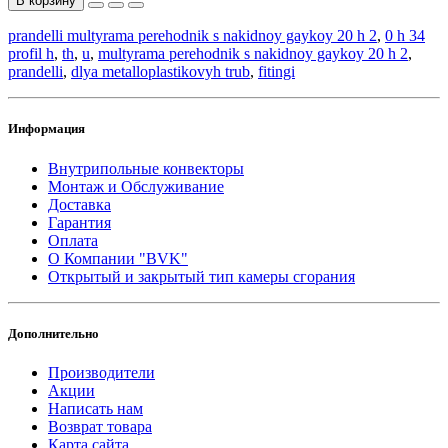
В корзину
prandelli multyrama perehodnik s nakidnoy gaykoy 20 h 2
,
0 h 34
profil h
,
th
,
u
,
multyrama perehodnik s nakidnoy gaykoy 20 h 2
,
prandelli
,
dlya metalloplastikovyh trub
,
fitingi
Информация
Внутрипольные конвекторы
Монтаж и Обслуживание
Доставка
Гарантия
Оплата
О Компании "BVK"
Открытый и закрытый тип камеры сгорания
Дополнительно
Производители
Акции
Написать нам
Возврат товара
Карта сайта